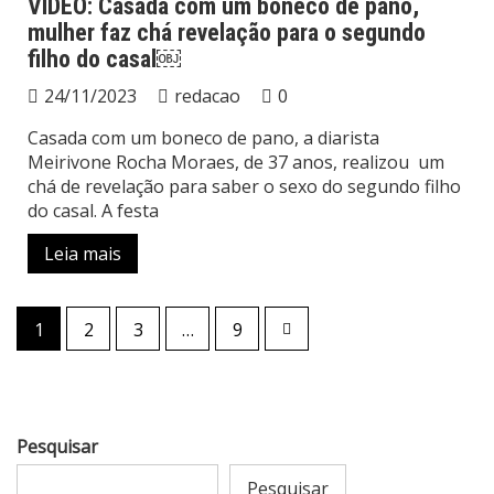
VÍDEO: Casada com um boneco de pano,
mulher faz chá revelação para o segundo
filho do casal￼
24/11/2023
redacao
0
Casada com um boneco de pano, a diarista
Meirivone Rocha Moraes, de 37 anos, realizou um
chá de revelação para saber o sexo do segundo filho
do casal. A festa
Leia mais
Paginação
1
2
3
…
9
de
posts
Pesquisar
Pesquisar