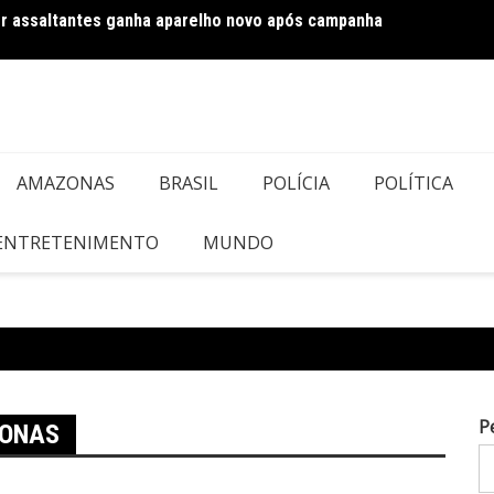
por assaltantes ganha aparelho novo após campanha
rpecentes escondidos em imóvel abandonado em Manaus
Projet
AMAZONAS
BRASIL
POLÍCIA
POLÍTICA
 ENTRETENIMENTO
MUNDO
P
ZONAS