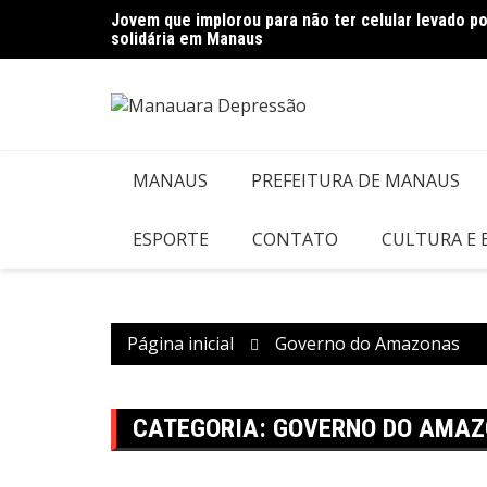
Ir
Jovem que implorou para não ter celular levado 
Polícia encontra mais de quinze quilos de ento
para
solidária em Manaus
o
conteúdo
MANAUS
PREFEITURA DE MANAUS
ESPORTE
CONTATO
CULTURA E
Página inicial
Governo do Amazonas
CATEGORIA:
GOVERNO DO AMA