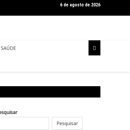
6 de agosto de 2026
o de lei aumenta pena por maus-tratos contra cães e gatos
SAÚDE
esquisar
Pesquisar