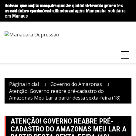
Ir
Jovem que implorou para não ter celular levado por
Polícia encontra mais de quinze quilos de entorpecentes
Pr
para
assaltantes ganha aparelho novo após campanha solidária
escondidos em imóvel abandonado em Manaus
g
o
em Manaus
conteúdo
Página inicial
Governo do Amazonas
Atenção! Governo reabre pré-cadastro do
Amazonas Meu Lar a partir desta sexta-feira (18)
ATENÇÃO! GOVERNO REABRE PRÉ-
CADASTRO DO AMAZONAS MEU LAR A