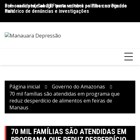
Ir
Pré-candidato, Sabugo tenta voltar à política carregando
Bolsonaro pede ao STF para receber os filhos no Dia dos
D
para
histórico de denúncias e investigações
Pais
de
o
V
conteúdo
Página inicial
Governo do Amazonas
70 mil famílias são atendidas em programa que
reduz desperdício de alimentos em feiras de
Manaus
70 MIL FAMÍLIAS SÃO ATENDIDAS EM
PROGRAMA QUE REDUZ DESPERDÍCIO