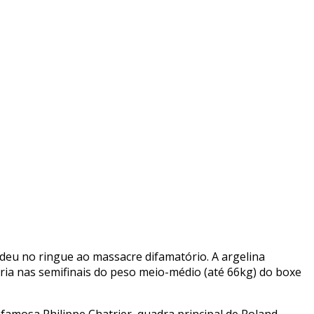
deu no ringue ao massacre difamatório. A argelina
tória nas semifinais do peso meio-médio (até 66kg) do boxe
famosa Philippe Chatrier, quadra principal de Roland