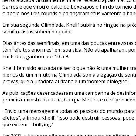
Garros e que virou o palco do boxe após o fim do torneio 
o apoio nos três rounds e balançaram efusivamente a band
Em sua segunda Olimpíada, Khelif subirá no ringue na pr
semifinalistas sobem no pódio
Dias antes das semifinais, em uma das poucas entrevistas 
têm “efeitos enormes” em sua vida. Não atrapalharam, po
Em todos, ganhou por 10 a 9.
Khelif tem sido acusada de ser o que não é: uma mulher tr
menos de um minuto na Olimpíada sob a alegação de sentir 
provas, que a lutadora africana é um ‘homem biológico’.
As publicações desencadearam uma campanha de desinforma
primeira-ministra da Itália, Giorgia Meloni, e o ex-presid
“Envio uma mensagem a todas as pessoas do mundo para def
efeitos”, afirmou Khelif. “Isso pode destruir pessoas, pod
que evitem o bullying.”
Em 2023, a lutadora não passou em um teste de gênero – po