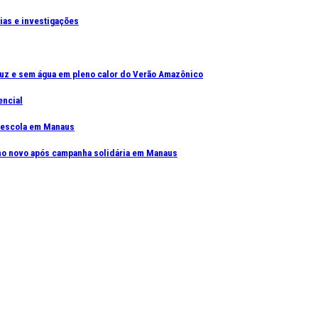
cias e investigações
uz e sem água em pleno calor do Verão Amazônico
encial
e escola em Manaus
elho novo após campanha solidária em Manaus