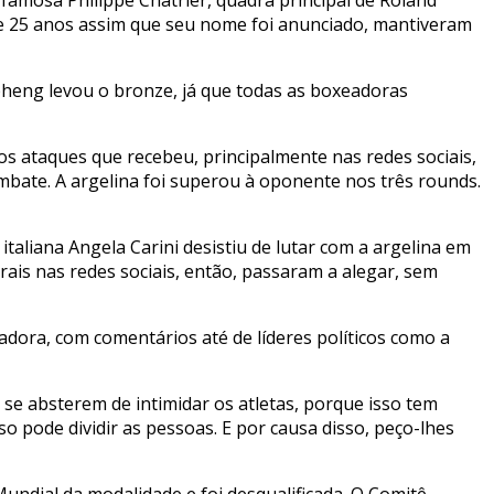
 de 25 anos assim que seu nome foi anunciado, mantiveram
pheng levou o bronze, já que todas as boxeadoras
os ataques que recebeu, principalmente nas redes sociais,
bate. A argelina foi superou à oponente nos três rounds.
aliana Angela Carini desistiu de lutar com a argelina em
ais nas redes sociais, então, passaram a alegar, sem
ora, com comentários até de líderes políticos como a
e absterem de intimidar os atletas, porque isso tem
so pode dividir as pessoas. E por causa disso, peço-lhes
undial da modalidade e foi desqualificada. O Comitê