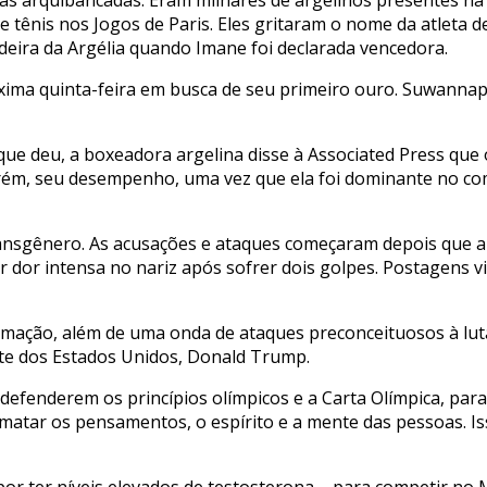
de tênis nos Jogos de Paris. Eles gritaram o nome da atleta
eira da Argélia quando Imane foi declarada vencedora.
óxima quinta-feira em busca de seu primeiro ouro. Suwanna
que deu, a boxeadora argelina disse à Associated Press que 
rém, seu desempenho, uma vez que ela foi dominante no com
ansgênero. As acusações e ataques começaram depois que a it
dor intensa no nariz após sofrer dois golpes. Postagens vir
ção, além de uma onda de ataques preconceituosos à lutad
ente dos Estados Unidos, Donald Trump.
enderem os princípios olímpicos e a Carta Olímpica, para s
e matar os pensamentos, o espírito e a mente das pessoas. Is
r ter níveis elevados de testosterona – para competir no M