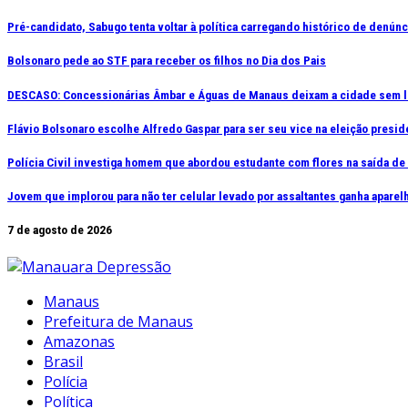
Ir
Pré-candidato, Sabugo tenta voltar à política carregando histórico de denún
para
Bolsonaro pede ao STF para receber os filhos no Dia dos Pais
o
conteúdo
DESCASO: Concessionárias Âmbar e Águas de Manaus deixam a cidade sem l
Flávio Bolsonaro escolhe Alfredo Gaspar para ser seu vice na eleição presid
Polícia Civil investiga homem que abordou estudante com flores na saída d
Jovem que implorou para não ter celular levado por assaltantes ganha apar
7 de agosto de 2026
Manaus
Prefeitura de Manaus
Amazonas
Brasil
Polícia
Política