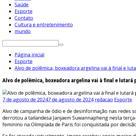
Saúde
Esporte
Contato
Cultura e entretenimento
mundo
Pesquisar
por:
Página inicial
Esporte
Alvo de polêmica, boxeadora argelina vai à final e lu
Alvo de polêmica, boxeadora argelina vai à final e lutará
7 de agosto de 2024
7 de agosto de 2024
redacao
Esporte
Alvo de campanha de ódio e de desinformação nas redes so
derrotou a tailandesa Janjaem Suwannapheng nesta terça-fei
feminino na Olimpíada de Paris foi conquistada por decisã
Se foi atacada virtualmente, Imane recebeu apoio maciço d