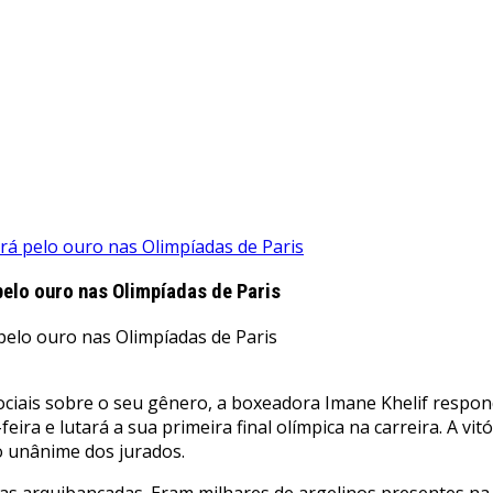
tará pelo ouro nas Olimpíadas de Paris
 pelo ouro nas Olimpíadas de Paris
ciais sobre o seu gênero, a boxeadora Imane Khelif respon
ra e lutará a sua primeira final olímpica na carreira. A vi
o unânime dos jurados.
as arquibancadas. Eram milhares de argelinos presentes na 