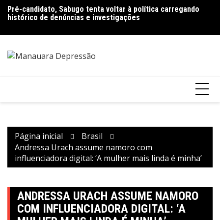
Ir
Pré-candidato, Sabugo tenta voltar à política carregando
Bolsonaro pede ao STF para receber os filhos no Dia dos
D
para
histórico de denúncias e investigações
Pais
de
o
V
conteúdo
Página inicial
Brasil
Andressa Urach assume namoro com
influenciadora digital: ‘A mulher mais linda é minha’
ANDRESSA URACH ASSUME NAMORO
COM INFLUENCIADORA DIGITAL: ‘A