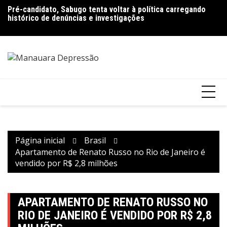
Ir
Pré-candidato, Sabugo tenta voltar à política carregando
Bolsonaro pede ao STF para receber os filhos no Dia dos
D
para
histórico de denúncias e investigações
Pais
de
o
V
conteúdo
Página inicial
Brasil
Apartamento de Renato Russo no Rio de Janeiro é
vendido por R$ 2,8 milhões
APARTAMENTO DE RENATO RUSSO NO
RIO DE JANEIRO É VENDIDO POR R$ 2,8