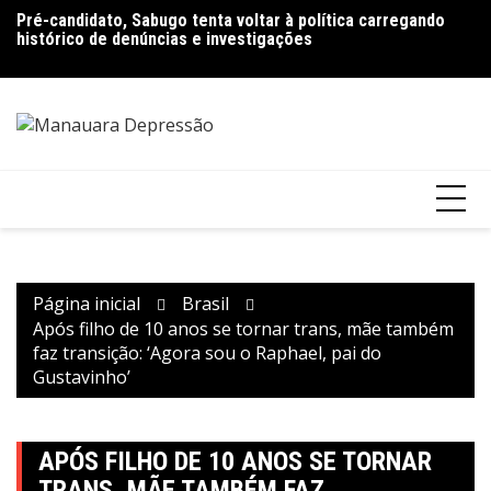
Ir
Pré-candidato, Sabugo tenta voltar à política carregando
Bolsonaro pede ao STF para receber os filhos no Dia dos
D
para
histórico de denúncias e investigações
Pais
de
o
V
conteúdo
Página inicial
Brasil
Após filho de 10 anos se tornar trans, mãe também
faz transição: ‘Agora sou o Raphael, pai do
Gustavinho’
APÓS FILHO DE 10 ANOS SE TORNAR
TRANS, MÃE TAMBÉM FAZ