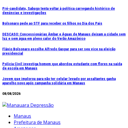
Ir
Pré-candidato, Sabugo tenta voltar à política carregando histórico de
denúncias e investigações
para
o
Bolsonaro pede ao STF para receber os filhos no Dia dos Pais
conteúdo
DESCASO: Concessionárias Âmbar e Águas de Manaus deixam a cidade sem
luz e sem água em pleno calor do Verão Amazônico
Flávio Bolsonaro escolhe Alfredo Gaspar para ser seu vice na eleição
presidencial
Polícia Civil investiga homem que abordou estudante com flores na saída
de escola em Manaus
Jovem que implorou para não ter celular levado por assaltantes ganha
aparelho novo após campanha solidária em Manaus
08/08/2026
Manaus
Prefeitura de Manaus