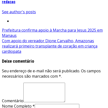
redacao
See author's posts
Navegação
Prefeitura confirma apoio à Marcha para Jesus 2025 em
Manaus
de
Com apoio do vereador Dione Carvalho, Amazonas
Post
realizará primeiro transplante de coração em criança
cardiopata
Deixe comentário
Seu endereço de e-mail não será publicado. Os campos
necessários são marcados com *.
Comentário
Nome Completo *