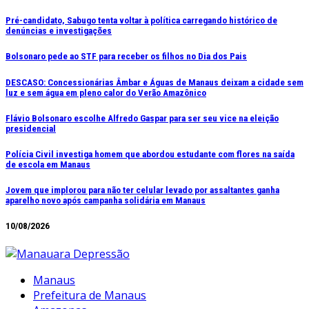
Ir
Pré-candidato, Sabugo tenta voltar à política carregando histórico de
denúncias e investigações
para
o
Bolsonaro pede ao STF para receber os filhos no Dia dos Pais
conteúdo
DESCASO: Concessionárias Âmbar e Águas de Manaus deixam a cidade sem
luz e sem água em pleno calor do Verão Amazônico
Flávio Bolsonaro escolhe Alfredo Gaspar para ser seu vice na eleição
presidencial
Polícia Civil investiga homem que abordou estudante com flores na saída
de escola em Manaus
Jovem que implorou para não ter celular levado por assaltantes ganha
aparelho novo após campanha solidária em Manaus
10/08/2026
Manaus
Prefeitura de Manaus