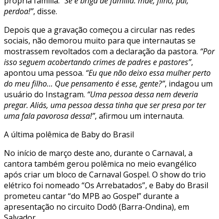
própria família.
“Se é briga de família: mãe, filho, pai,
perdoa!”
, disse.
Depois que a gravação começou a circular nas redes
sociais, não demorou muito para que internautas se
mostrassem revoltados com a declaração da pastora.
“Por
isso seguem acobertando crimes de padres e pastores”
,
apontou uma pessoa.
“Eu que não deixo essa mulher perto
do meu filho… Que pensamento é esse, gente?”
, indagou um
usuário do Instagram.
“Uma pessoa dessa nem deveria
pregar. Aliás, uma pessoa dessa tinha que ser presa por ter
uma fala pavorosa dessa!”
, afirmou um internauta.
A última polêmica de Baby do Brasil
No início de março deste ano, durante o Carnaval, a
cantora também gerou polêmica no meio evangélico
após criar um bloco de Carnaval Gospel. O show do trio
elétrico foi nomeado “Os Arrebatados”, e Baby do Brasil
prometeu cantar “do MPB ao Gospel” durante a
apresentação no circuito Dodô (Barra-Ondina), em
Salvador.