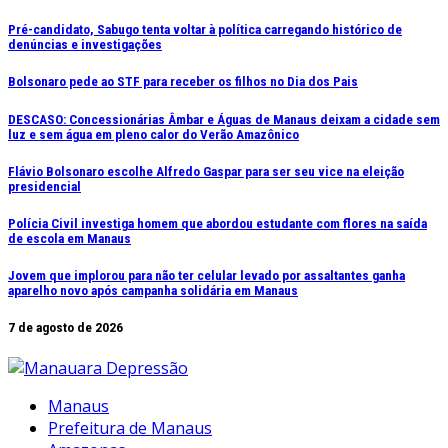
Ir
Pré-candidato, Sabugo tenta voltar à política carregando histórico de
denúncias e investigações
para
o
Bolsonaro pede ao STF para receber os filhos no Dia dos Pais
conteúdo
DESCASO: Concessionárias Âmbar e Águas de Manaus deixam a cidade sem
luz e sem água em pleno calor do Verão Amazônico
Flávio Bolsonaro escolhe Alfredo Gaspar para ser seu vice na eleição
presidencial
Polícia Civil investiga homem que abordou estudante com flores na saída
de escola em Manaus
Jovem que implorou para não ter celular levado por assaltantes ganha
aparelho novo após campanha solidária em Manaus
7 de agosto de 2026
Manaus
Prefeitura de Manaus