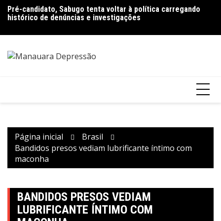
Ir
Pré-candidato, Sabugo tenta voltar à política carregando
Bolsonaro pede ao STF para receber os filhos no Dia dos
D
para
histórico de denúncias e investigações
Pais
de
o
V
conteúdo
Página inicial
Brasil
Bandidos presos vediam lubrificante íntimo com
maconha
BANDIDOS PRESOS VEDIAM
LUBRIFICANTE ÍNTIMO COM