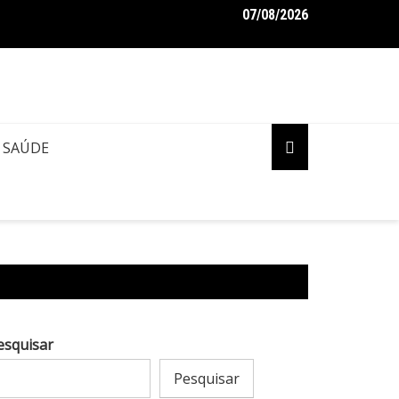
07/08/2026
aro pede ao STF para receber os filhos no Dia dos Pais
SAÚDE
esquisar
Pesquisar