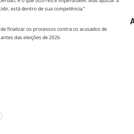
 perdão, e o que ocorreu é imperdoável. Mas ajustar a
dir, está dentro de sua competência.”
A
 de finalizar os processos contra os acusados de
 antes das eleições de 2026.