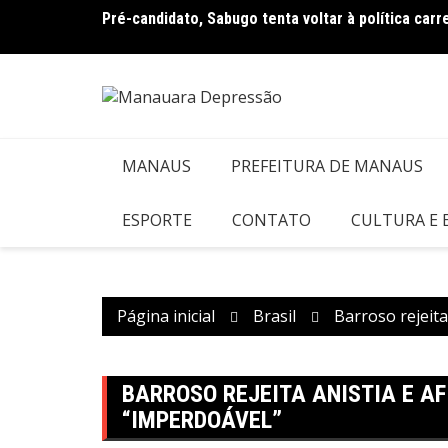
Ir
ampanha
Pré-candidato, Sabugo tenta voltar à política car
para
o
conteúdo
MANAUS
PREFEITURA DE MANAUS
ESPORTE
CONTATO
CULTURA E
Página inicial
Brasil
Barroso rejeita
BARROSO REJEITA ANISTIA E AF
“IMPERDOÁVEL”