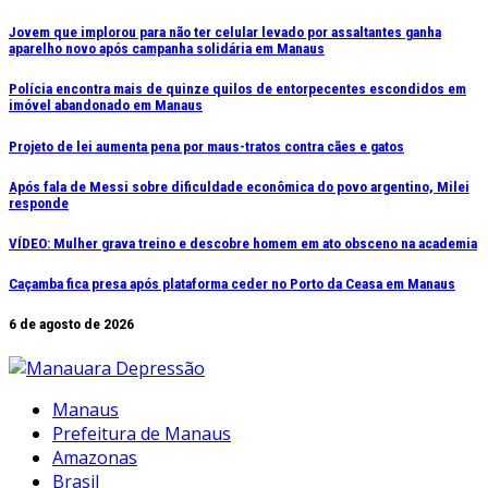
Ir
Jovem que implorou para não ter celular levado por assaltantes ganha
aparelho novo após campanha solidária em Manaus
para
o
Polícia encontra mais de quinze quilos de entorpecentes escondidos em
conteúdo
imóvel abandonado em Manaus
Projeto de lei aumenta pena por maus-tratos contra cães e gatos
Após fala de Messi sobre dificuldade econômica do povo argentino, Milei
responde
VÍDEO: Mulher grava treino e descobre homem em ato obsceno na academia
Caçamba fica presa após plataforma ceder no Porto da Ceasa em Manaus
6 de agosto de 2026
Manaus
Prefeitura de Manaus
Amazonas
Brasil