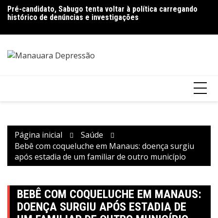
Ir
Pré-candidato, Sabugo tenta voltar à política carregando
Bolsonaro pede ao STF para receber os filhos no Dia dos
D
para
histórico de denúncias e investigações
Pais
de
o
V
conteúdo
Página inicial
Saúde
Bebê com coqueluche em Manaus: doença surgiu
após estadia de um familiar de outro município
BEBÊ COM COQUELUCHE EM MANAUS:
DOENÇA SURGIU APÓS ESTADIA DE