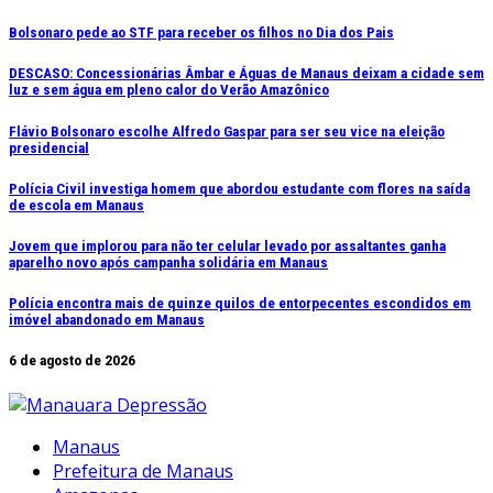
Ir
Bolsonaro pede ao STF para receber os filhos no Dia dos Pais
para
DESCASO: Concessionárias Âmbar e Águas de Manaus deixam a cidade sem
o
luz e sem água em pleno calor do Verão Amazônico
conteúdo
Flávio Bolsonaro escolhe Alfredo Gaspar para ser seu vice na eleição
presidencial
Polícia Civil investiga homem que abordou estudante com flores na saída
de escola em Manaus
Jovem que implorou para não ter celular levado por assaltantes ganha
aparelho novo após campanha solidária em Manaus
Polícia encontra mais de quinze quilos de entorpecentes escondidos em
imóvel abandonado em Manaus
6 de agosto de 2026
Manaus
Prefeitura de Manaus