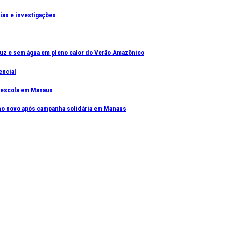
cias e investigações
uz e sem água em pleno calor do Verão Amazônico
encial
e escola em Manaus
elho novo após campanha solidária em Manaus