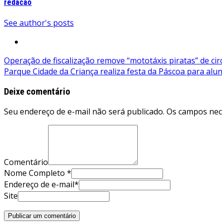
redacao
See author's posts
Navegação
Operação de fiscalização remove “mototáxis piratas” de c
Parque Cidade da Criança realiza festa da Páscoa para alu
de
Post
Deixe comentário
Seu endereço de e-mail não será publicado. Os campos ne
Comentário
Nome Completo *
Endereço de e-mail*
Site