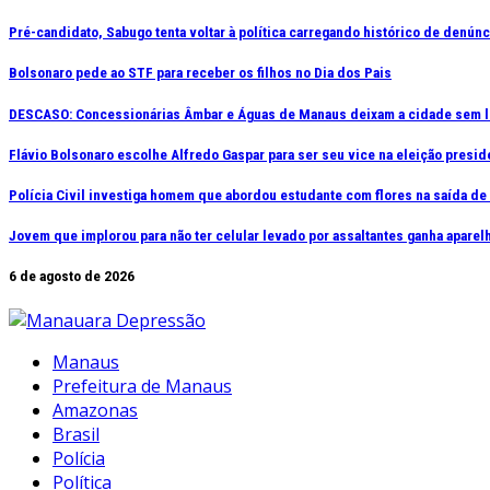
Ir
Pré-candidato, Sabugo tenta voltar à política carregando histórico de denún
para
Bolsonaro pede ao STF para receber os filhos no Dia dos Pais
o
conteúdo
DESCASO: Concessionárias Âmbar e Águas de Manaus deixam a cidade sem l
Flávio Bolsonaro escolhe Alfredo Gaspar para ser seu vice na eleição presid
Polícia Civil investiga homem que abordou estudante com flores na saída d
Jovem que implorou para não ter celular levado por assaltantes ganha apar
6 de agosto de 2026
Manaus
Prefeitura de Manaus
Amazonas
Brasil
Polícia
Política