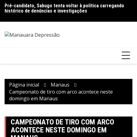
Ir
Pré-candidato, Sabugo tenta voltar à política carregando
Bolsonaro pede ao STF para receber os filhos no Dia dos
D
para
histórico de denúncias e investigações
Pais
de
o
V
conteúdo
Página inicial
Manaus
Campeonato de tiro com arco acontece neste
domingo em Manaus
CAMPEONATO DE TIRO COM ARCO
ACONTECE NESTE DOMINGO EM