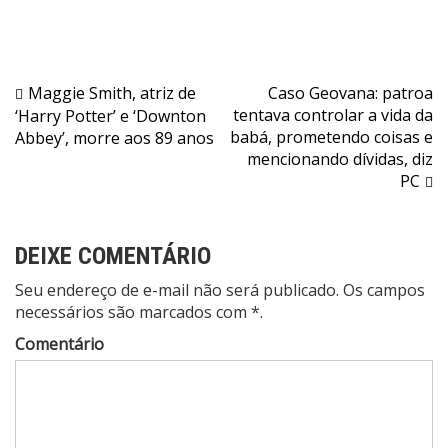
Navegação
Maggie Smith, atriz de
Caso Geovana: patroa
tentava controlar a vida da
‘Harry Potter’ e ‘Downton
de
babá, prometendo coisas e
Abbey’, morre aos 89 anos
Post
mencionando dívidas, diz
PC
DEIXE COMENTÁRIO
Seu endereço de e-mail não será publicado. Os campos
necessários são marcados com *.
Comentário