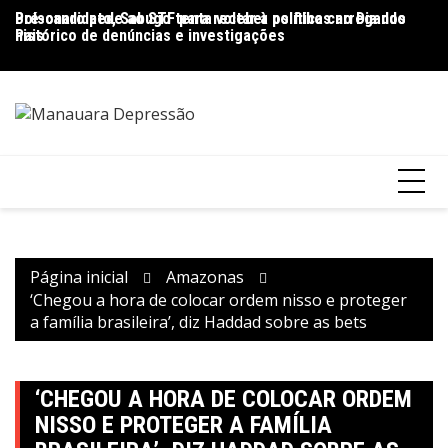
Ir
Pré-candidato, Sabugo tenta voltar à política carregando
Bolsonaro pede ao STF para receber os filhos no Dia dos
D
para
histórico de denúncias e investigações
Pais
de
o
V
conteúdo
Página inicial
Amazonas
‘Chegou a hora de colocar ordem nisso e proteger
a família brasileira’, diz Haddad sobre as bets
‘CHEGOU A HORA DE COLOCAR ORDEM
NISSO E PROTEGER A FAMÍLIA