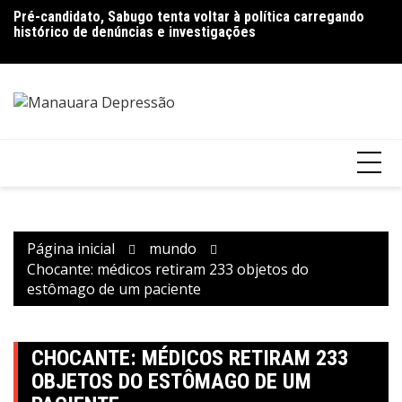
Ir
Pré-candidato, Sabugo tenta voltar à política carregando
Bolsonaro pede ao STF para receber os filhos no Dia dos
D
para
histórico de denúncias e investigações
Pais
de
o
V
conteúdo
Página inicial
mundo
Chocante: médicos retiram 233 objetos do
estômago de um paciente
CHOCANTE: MÉDICOS RETIRAM 233
OBJETOS DO ESTÔMAGO DE UM