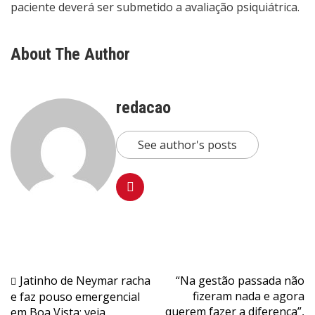
paciente deverá ser submetido a avaliação psiquiátrica.
About The Author
redacao
See author's posts
Navegação
Jatinho de Neymar racha
“Na gestão passada não
fizeram nada e agora
e faz pouso emergencial
de
querem fazer a diferença”,
em Boa Vista; veja