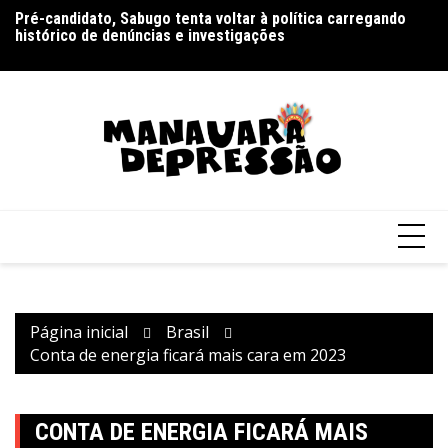
Ir
Pré-candidato, Sabugo tenta voltar à política carregando
Bo
para
histórico de denúncias e investigações
Pa
o
conteúdo
Página inicial
Brasil
Conta de energia ficará mais cara em 2023
CONTA DE ENERGIA FICARÁ MAIS