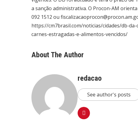
a sanção administrativa. O Procon-AM orienta
092 1512 ou fiscalizacaoprocon@procon.am.gov
https://cm7brasil.com/noticias/cidades/db-d
carnes-estragadas-e-alimentos-vencidos/
About The Author
redacao
See author's posts