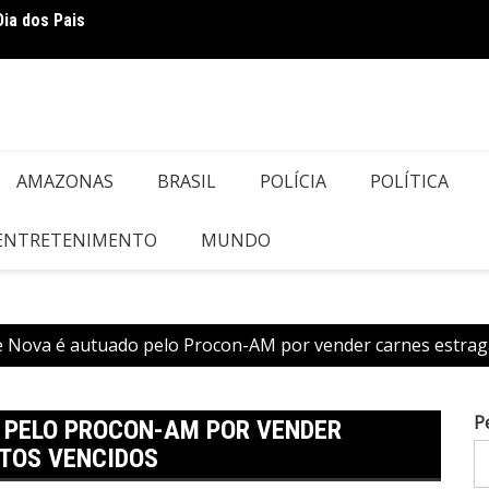
Dia dos Pais
DESCA
do Ve
AMAZONAS
BRASIL
POLÍCIA
POLÍTICA
 ENTRETENIMENTO
MUNDO
e Nova é autuado pelo Procon-AM por vender carnes estrag
P
 PELO PROCON-AM POR VENDER
TOS VENCIDOS