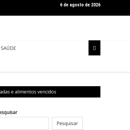
6 de agosto de 2026
SO: Concessionárias Âmbar e Águas de Manaus deixam a cidade 
rão Amazônico
SAÚDE
adas e alimentos vencidos
esquisar
Pesquisar