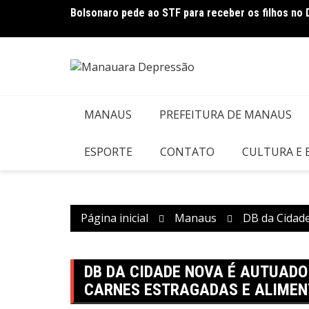
Ir
 em Manaus
Bolsonaro pede ao STF para receber os filhos no 
para
o
conteúdo
MANAUS
PREFEITURA DE MANAUS
ESPORTE
CONTATO
CULTURA E
Página inicial
Manaus
DB da Cidad
DB DA CIDADE NOVA É AUTUADO
CARNES ESTRAGADAS E ALIMEN