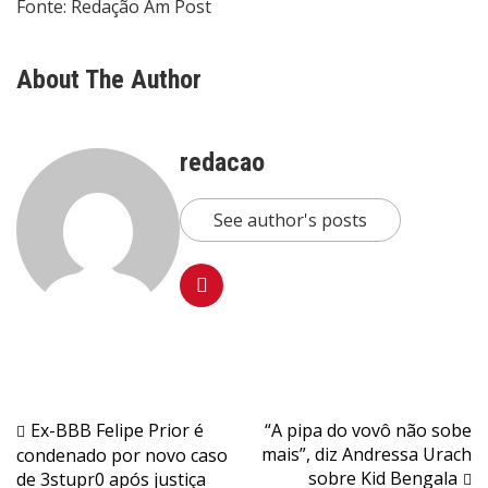
Fonte: Redação Am Post
About The Author
redacao
See author's posts
Navegação
Ex-BBB Felipe Prior é
“A pipa do vovô não sobe
mais”, diz Andressa Urach
condenado por novo caso
de
sobre Kid Bengala
de 3stupr0 após justiça