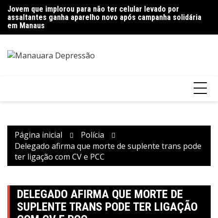
Ir
Jovem que implorou para não ter celular levado por
Polícia encontra mais de quinze quilos de entorpecentes
Pr
para
assaltantes ganha aparelho novo após campanha solidária
escondidos em imóvel abandonado em Manaus
g
o
em Manaus
conteúdo
Página inicial
Polícia
Delegado afirma que morte de suplente trans pode
ter ligação com CV e PCC
DELEGADO AFIRMA QUE MORTE DE
SUPLENTE TRANS PODE TER LIGAÇÃO