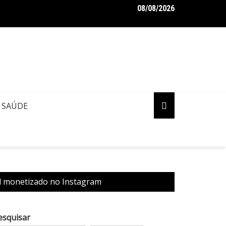
08/08/2026
aro pede ao STF para receber os filhos no Dia dos Pais
SAÚDE
fil monetizado no Instagram
esquisar