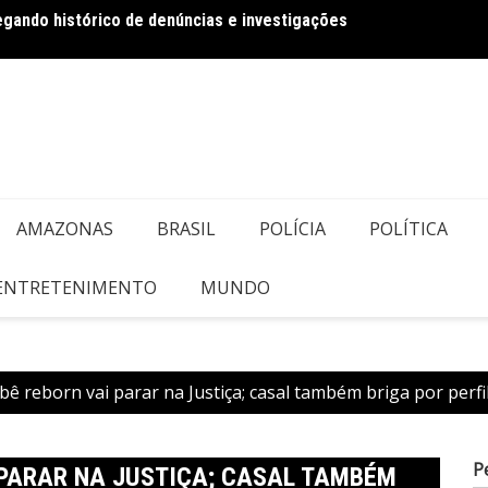
regando histórico de denúncias e investigações
Bolson
AMAZONAS
BRASIL
POLÍCIA
POLÍTICA
 ENTRETENIMENTO
MUNDO
bê reborn vai parar na Justiça; casal também briga por per
P
 PARAR NA JUSTIÇA; CASAL TAMBÉM