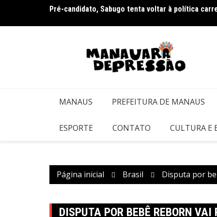
Ir
ampanha
Pré-candidato, Sabugo tenta voltar à política car
para
o
conteúdo
MANAUS
PREFEITURA DE MANAUS
ESPORTE
CONTATO
CULTURA E
Página inicial
Brasil
Disputa por be
DISPUTA POR BEBÊ REBORN VAI