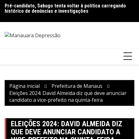
Ir
Pré-candidato, Sabugo tenta voltar à política carregando
Bolsonaro pede ao STF para receber os filhos no Dia dos
D
para
histórico de denúncias e investigações
Pais
de
o
V
conteúdo
Página inicial
Prefeitura de Manaus
Eleições 2024: David Almeida diz que deve anunciar
candidato a vice-prefeito na quinta-feira
ELEIÇÕES 2024: DAVID ALMEIDA DIZ
QUE DEVE ANUNCIAR CANDIDATO A