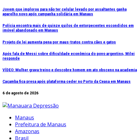
Ir
Jovem que implorou para não ter celular levado por assaltantes ganha
aparelho novo após campanha solidária em Manaus
para
o
Polícia encontra mais de quinze quilos de entorpecentes escondidos em
conteúdo
imóvel abandonado em Manaus
Projeto de lei aumenta pena por maus-tratos contra cães e gatos
Após fala de Messi sobre dificuldade econômica do povo argentino, Milei
responde
VÍDEO: Mulher grava treino e descobre homem em ato obsceno na academia
Caçamba fica presa após plataforma ceder no Porto da Ceasa em Manaus
6 de agosto de 2026
Manaus
Prefeitura de Manaus
Amazonas
Brasil