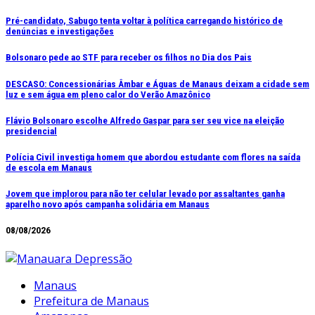
Ir
Pré-candidato, Sabugo tenta voltar à política carregando histórico de
denúncias e investigações
para
o
Bolsonaro pede ao STF para receber os filhos no Dia dos Pais
conteúdo
DESCASO: Concessionárias Âmbar e Águas de Manaus deixam a cidade sem
luz e sem água em pleno calor do Verão Amazônico
Flávio Bolsonaro escolhe Alfredo Gaspar para ser seu vice na eleição
presidencial
Polícia Civil investiga homem que abordou estudante com flores na saída
de escola em Manaus
Jovem que implorou para não ter celular levado por assaltantes ganha
aparelho novo após campanha solidária em Manaus
08/08/2026
Manaus
Prefeitura de Manaus