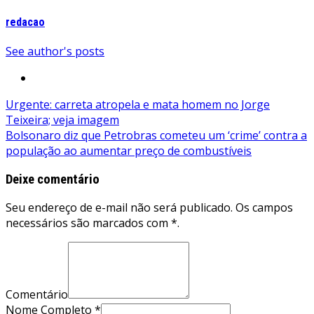
redacao
See author's posts
Navegação
Urgente: carreta atropela e mata homem no Jorge
Teixeira; veja imagem
de
Bolsonaro diz que Petrobras cometeu um ‘crime’ contra a
Post
população ao aumentar preço de combustíveis
Deixe comentário
Seu endereço de e-mail não será publicado. Os campos
necessários são marcados com *.
Comentário
Nome Completo *