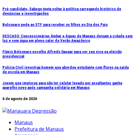
Ir
Pré-candidato, Sabugo tenta voltar à política carregando histórico de
denúncias e investigações
para
o
Bolsonaro pede ao STF para receber os filhos no Dia dos Pais
conteúdo
DESCASO: Concessionárias Âmbar e Águas de Manaus deixam a cidade sem
luz e sem água em pleno calor do Verão Amazônico
Flávio Bolsonaro escolhe Alfredo Gaspar para ser seu vice na eleição
presidencial
Polícia Civil investiga homem que abordou estudante com flores na saída
de escola em Manaus
Jovem que implorou para não ter celular levado por assaltantes ganha
aparelho novo após campanha solidária em Manaus
6 de agosto de 2026
Manaus
Prefeitura de Manaus