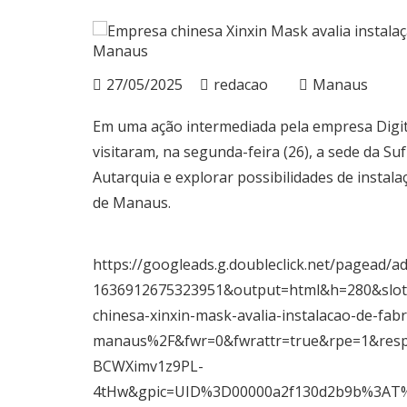
27/05/2025
redacao
Manaus
Em uma ação intermediada pela empresa Digit
visitaram, na segunda-feira (26), a sede da Su
Autarquia e explorar possibilidades de insta
de Manaus.
https://googleads.g.doubleclick.net/pagead/ad
1636912675323951&output=html&h=280&slo
chinesa-xinxin-mask-avalia-instalacao-de-fa
manaus%2F&fwr=0&fwrattr=true&rpe=1&re
BCWXimv1z9PL-
4tHw&gpic=UID%3D00000a2f130d2b9b%3A