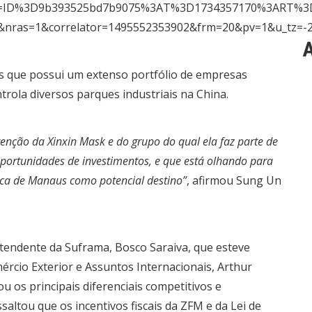
r=ID%3D9b393525bd7b9075%3AT%3D1734357170%3ART%3
0&nras=1&correlator=1495552353902&frm=20&pv=1&u_t
A
s que possui um extenso portfólio de empresas
trola diversos parques industriais na China.
ntenção da Xinxin Mask e do grupo do qual ela faz parte de
portunidades de investimentos, e que está olhando para
nca de Manaus como potencial destino”
, afirmou Sung Un
tendente da Suframa, Bosco Saraiva, que esteve
cio Exterior e Assuntos Internacionais, Arthur
u os principais diferenciais competitivos e
ltou que os incentivos fiscais da ZFM e da Lei de