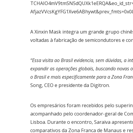
TCHAIO4mV9tmSN5dQUXk1eERQA&eo_id_st
AfjazVVcsKgYFG1Xve6ABhywt&prev_fmts=0x
A Xinxin Mask integra um grande grupo chinê
voltadas à fabricação de semicondutores e con
“Essa visita ao Brasil evidencia, sem dúvidas, a i
expandir as operações globais, buscando novas o
o Brasil e mais especificamente para a Zona Fra
Song, CEO e presidente da Digitron.
Os empresários foram recebidos pelo superin
acompanhado pelo coordenador-geral de Comér
Lisboa. Durante o encontro, Saraiva apresento
comparativos da Zona Franca de Manaus e ressa