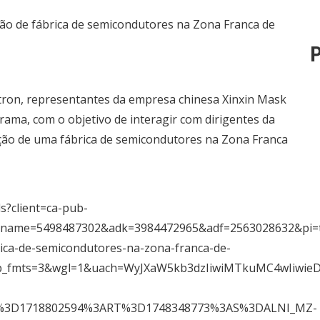
P
ron, representantes da empresa chinesa Xinxin Mask
frama, com o objetivo de interagir com dirigentes da
lação de uma fábrica de semicondutores na Zona Franca
s?client=ca-pub-
tname=5498487302&adk=3984472965&adf=2563028632&pi=t
brica-de-semicondutores-na-zona-franca-de-
sp_fmts=3&wgl=1&uach=WyJXaW5kb3dzIiwiMTkuMC4wIiwi
T%3D1718802594%3ART%3D1748348773%3AS%3DALNI_MZ-