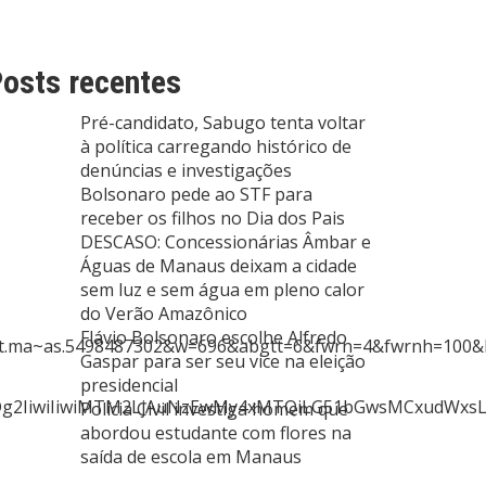
osts recentes
Pré-candidato, Sabugo tenta voltar
à política carregando histórico de
denúncias e investigações
Bolsonaro pede ao STF para
receber os filhos no Dia dos Pais
DESCASO: Concessionárias Âmbar e
Águas de Manaus deixam a cidade
sem luz e sem água em pleno calor
do Verão Amazônico
Flávio Bolsonaro escolhe Alfredo
.ma~as.5498487302&w=696&abgtt=6&fwrn=4&fwrnh=100&l
Gaspar para ser seu vice na eleição
presidencial
eDg2IiwiIiwiMTM2LjAuNzEwMy4xMTQiLG51bGwsMCxudWxsL
Polícia Civil investiga homem que
abordou estudante com flores na
saída de escola em Manaus