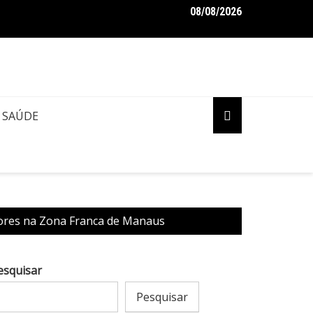
08/08/2026
aro pede ao STF para receber os filhos no Dia dos Pais
SAÚDE
tores na Zona Franca de Manaus
esquisar
Pesquisar