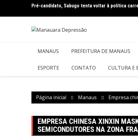
Ir
ampanha
Pré-candidato, Sabugo tenta voltar à política car
para
o
conteúdo
MANAUS
PREFEITURA DE MANAUS
ESPORTE
CONTATO
CULTURA E
Página inicial
Manaus
Empresa chin
EMPRESA CHINESA XINXIN MASK
SEMICONDUTORES NA ZONA FR