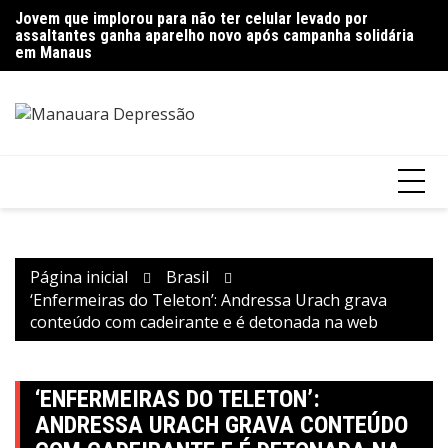
Ir
Jovem que implorou para não ter celular levado por
Polícia encontra mais de quinze quilos de entorpecentes
Pr
para
assaltantes ganha aparelho novo após campanha solidária
escondidos em imóvel abandonado em Manaus
g
o
em Manaus
conteúdo
Página inicial
Brasil
‘Enfermeiras do Teleton’: Andressa Urach grava
conteúdo com cadeirante e é detonada na web
‘ENFERMEIRAS DO TELETON’:
ANDRESSA URACH GRAVA CONTEÚDO