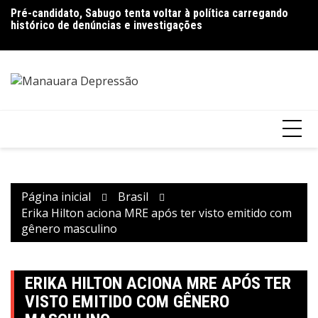
Ir
Pré-candidato, Sabugo tenta voltar à política carregando
Bolsonaro pede ao STF para receber os filhos no Dia dos
D
para
histórico de denúncias e investigações
Pais
de
o
V
conteúdo
Página inicial
Brasil
Erika Hilton aciona MRE após ter visto emitido com
gênero masculino
ERIKA HILTON ACIONA MRE APÓS TER
VISTO EMITIDO COM GÊNERO