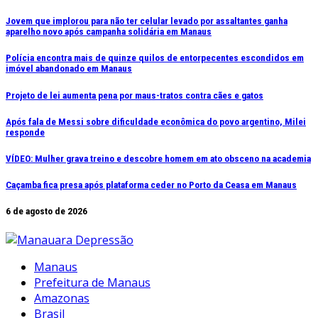
Ir
Jovem que implorou para não ter celular levado por assaltantes ganha
aparelho novo após campanha solidária em Manaus
para
o
Polícia encontra mais de quinze quilos de entorpecentes escondidos em
conteúdo
imóvel abandonado em Manaus
Projeto de lei aumenta pena por maus-tratos contra cães e gatos
Após fala de Messi sobre dificuldade econômica do povo argentino, Milei
responde
VÍDEO: Mulher grava treino e descobre homem em ato obsceno na academia
Caçamba fica presa após plataforma ceder no Porto da Ceasa em Manaus
6 de agosto de 2026
Manaus
Prefeitura de Manaus
Amazonas
Brasil