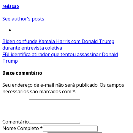
redacao
See author's posts
Navegação
Biden confunde Kamala Harris com Donald Trump
durante entrevista coletiva
de
FBI identifica atirador que tentou assassinar Donald
Post
Trump
Deixe comentário
Seu endereço de e-mail não será publicado. Os campos
necessários são marcados com *.
Comentário
Nome Completo *