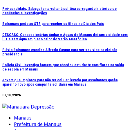
Ir
Pré-candidato, Sabugo tenta voltar à política carregando histórico de
denúncias e investigações
para
o
Bolsonaro pede ao STF para receber os filhos no Dia dos Pais
conteúdo
DESCASO: Concessionárias Âmbar e Águas de Manaus deixam a cidade sem
luz e sem água em pleno calor do Verão Amazônico
Flávio Bolsonaro escolhe Alfredo Gaspar para ser seu vice na eleição
presidencial
Polícia Civil investiga homem que abordou estudante com flores na saída
de escola em Manaus
Jovem que implorou para não ter celular levado por assaltantes ganha
aparelho novo após campanha solidária em Manaus
08/08/2026
Manaus
Prefeitura de Manaus