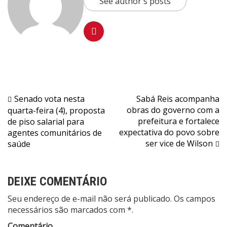
See author's posts
Navegação
Senado vota nesta
Sabá Reis acompanha
obras do governo com a
quarta-feira (4), proposta
de
prefeitura e fortalece
de piso salarial para
Post
expectativa do povo sobre
agentes comunitários de
ser vice de Wilson
saúde
DEIXE COMENTÁRIO
Seu endereço de e-mail não será publicado. Os campos
necessários são marcados com *.
Comentário