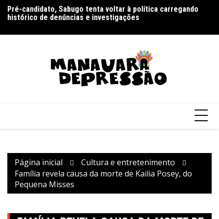
Ir
Pré-candidato, Sabugo tenta voltar à política carregando
Bolsonaro pede ao STF para receber os filhos no Dia dos
D
para
histórico de denúncias e investigações
Pais
de
o
V
conteúdo
Página inicial
Cultura e entretenimento
Família revela causa da morte de Kailia Posey, do
Pequena Misses