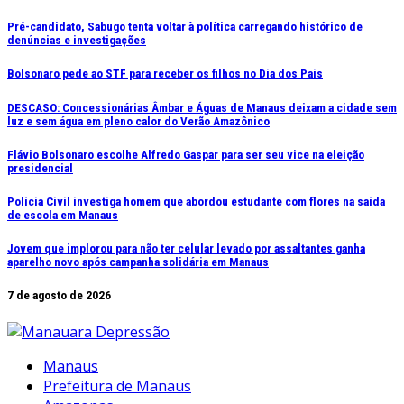
Ir
Pré-candidato, Sabugo tenta voltar à política carregando histórico de
denúncias e investigações
para
o
Bolsonaro pede ao STF para receber os filhos no Dia dos Pais
conteúdo
DESCASO: Concessionárias Âmbar e Águas de Manaus deixam a cidade sem
luz e sem água em pleno calor do Verão Amazônico
Flávio Bolsonaro escolhe Alfredo Gaspar para ser seu vice na eleição
presidencial
Polícia Civil investiga homem que abordou estudante com flores na saída
de escola em Manaus
Jovem que implorou para não ter celular levado por assaltantes ganha
aparelho novo após campanha solidária em Manaus
7 de agosto de 2026
Manaus
Prefeitura de Manaus