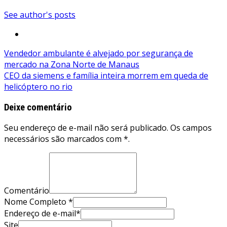
See author's posts
Navegação
Vendedor ambulante é alvejado por segurança de
mercado na Zona Norte de Manaus
de
CEO da siemens e família inteira morrem em queda de
Post
helicóptero no rio
Deixe comentário
Seu endereço de e-mail não será publicado. Os campos
necessários são marcados com *.
Comentário
Nome Completo *
Endereço de e-mail*
Site