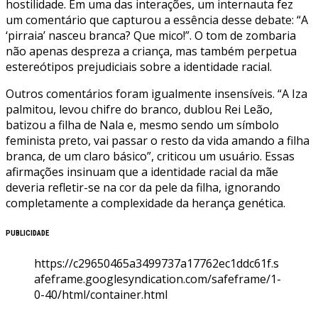
hostilidade. Em uma das interações, um internauta fez
um comentário que capturou a essência desse debate: “A
‘pirraia’ nasceu branca? Que mico!”. O tom de zombaria
não apenas despreza a criança, mas também perpetua
estereótipos prejudiciais sobre a identidade racial.
Outros comentários foram igualmente insensíveis. “A Iza
palmitou, levou chifre do branco, dublou Rei Leão,
batizou a filha de Nala e, mesmo sendo um símbolo
feminista preto, vai passar o resto da vida amando a filha
branca, de um claro básico”, criticou um usuário. Essas
afirmações insinuam que a identidade racial da mãe
deveria refletir-se na cor da pele da filha, ignorando
completamente a complexidade da herança genética.
PUBLICIDADE
https://c29650465a3499737a17762ec1ddc61f.s
afeframe.googlesyndication.com/safeframe/1-
0-40/html/container.html