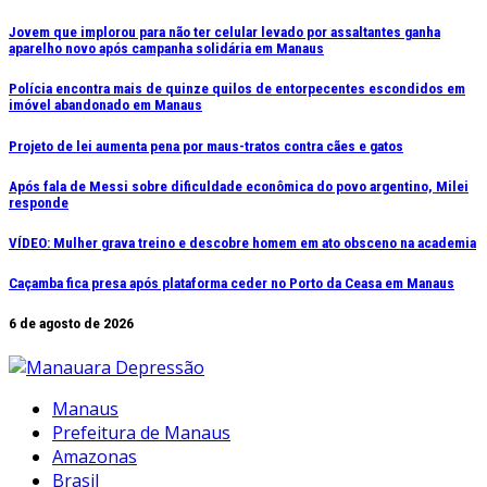
Ir
Jovem que implorou para não ter celular levado por assaltantes ganha
aparelho novo após campanha solidária em Manaus
para
o
Polícia encontra mais de quinze quilos de entorpecentes escondidos em
conteúdo
imóvel abandonado em Manaus
Projeto de lei aumenta pena por maus-tratos contra cães e gatos
Após fala de Messi sobre dificuldade econômica do povo argentino, Milei
responde
VÍDEO: Mulher grava treino e descobre homem em ato obsceno na academia
Caçamba fica presa após plataforma ceder no Porto da Ceasa em Manaus
6 de agosto de 2026
Manaus
Prefeitura de Manaus
Amazonas
Brasil