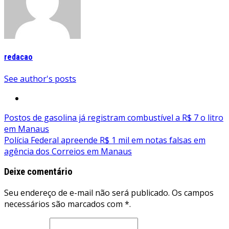
redacao
See author's posts
Navegação
Postos de gasolina já registram combustível a R$ 7 o litro
em Manaus
de
Polícia Federal apreende R$ 1 mil em notas falsas em
Post
agência dos Correios em Manaus
Deixe comentário
Seu endereço de e-mail não será publicado. Os campos
necessários são marcados com *.