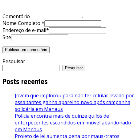
Comentário
Nome Completo *
Endereço de e-mail*
Site
Pesquisar
Pesquisar
Posts recentes
Jovem que implorou para não ter celular levado por
assaltantes ganha aparelho novo após campanha
solidária em Manaus
Polícia encontra mais de quinze quilos de
entorpecentes escondidos em imóvel abandonado
em Manaus
Projeto de lei aumenta pena por maus-tratos