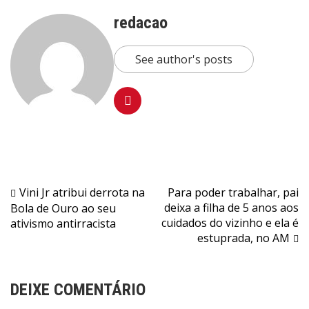
redacao
See author's posts
Navegação
Vini Jr atribui derrota na
Para poder trabalhar, pai
deixa a filha de 5 anos aos
Bola de Ouro ao seu
de
cuidados do vizinho e ela é
ativismo antirracista
Post
estuprada, no AM
DEIXE COMENTÁRIO