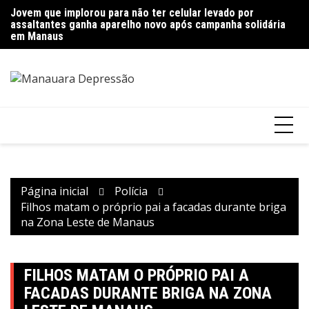
Ir
Jovem que implorou para não ter celular levado por
Polícia encontra mais de quinze quilos de entorpecentes
Pr
para
assaltantes ganha aparelho novo após campanha solidária
escondidos em imóvel abandonado em Manaus
g
o
em Manaus
conteúdo
Página inicial
Polícia
Filhos matam o próprio pai a facadas durante briga
na Zona Leste de Manaus
FILHOS MATAM O PRÓPRIO PAI A
FACADAS DURANTE BRIGA NA ZONA