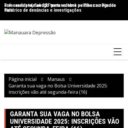
Ir
Pré-candidato, Sabugo tenta voltar à política carregando
Bolsonaro pede ao STF para receber os filhos no Dia dos
D
para
histórico de denúncias e investigações
Pais
de
o
V
conteúdo
Página inicial
Manaus
Garanta sua vaga no Bolsa Universidade 2025:
inscrições vão até segunda-feira (16)
GARANTA SUA VAGA NO BOLSA
UNIVERSIDADE 2025: INSCRIÇÕES VÃO