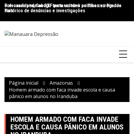
Ir
Pré-candidato, Sabugo tenta voltar à política carregando
Bolsonaro pede ao STF para receber os filhos no Dia dos
D
para
histórico de denúncias e investigações
Pais
de
o
V
conteúdo
Página inicial
Amazonas
Homem armado com faca invade escola e causa
pânico em alunos no Iranduba
HOMEM ARMADO COM FACA INVADE
ESCOLA E CAUSA PÂNICO EM ALUNOS