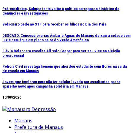
Ir
Pré-candidato, Sabugo tenta voltar à política carregando histórico de
denúncias e investigações
para
o
Bolsonaro pede ao STF para receber os filhos no Dia dos Pais
conteúdo
DESCASO: Concessionárias Âmbar e Águas de Manaus deixam a cidade sem
luz e sem água em pleno calor do Verão Amazônico
Flávio Bolsonaro escolhe Alfredo Gaspar para ser seu vice na eleição
presidencial
Polícia Civil investiga homem que abordou estudante com flores na saída
de escola em Manaus
Jovem que implorou para não ter celular levado por assaltantes ganha
aparelho novo após campanha solidária em Manaus
10/08/2026
Manaus
Prefeitura de Manaus