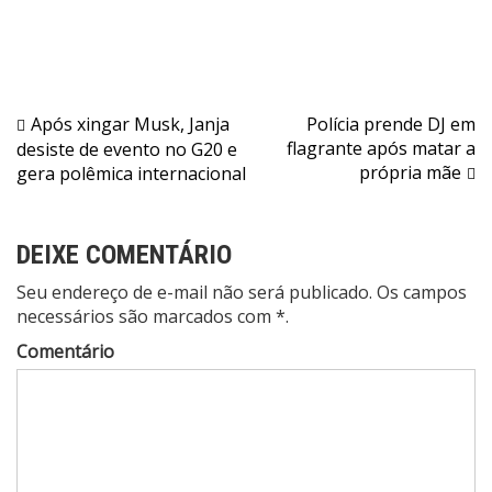
Navegação
Após xingar Musk, Janja
Polícia prende DJ em
flagrante após matar a
desiste de evento no G20 e
de
própria mãe
gera polêmica internacional
Post
DEIXE COMENTÁRIO
Seu endereço de e-mail não será publicado. Os campos
necessários são marcados com *.
Comentário