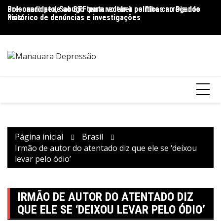
Ir
Pré-candidato, Sabugo tenta voltar à política carregando
Bolsonaro pede ao STF para receber os filhos no Dia dos
D
para
histórico de denúncias e investigações
Pais
de
o
V
conteúdo
Página inicial
Brasil
Irmão de autor do atentado diz que ele se ‘deixou
levar pelo ódio’
IRMÃO DE AUTOR DO ATENTADO DIZ
QUE ELE SE ‘DEIXOU LEVAR PELO ÓDIO’