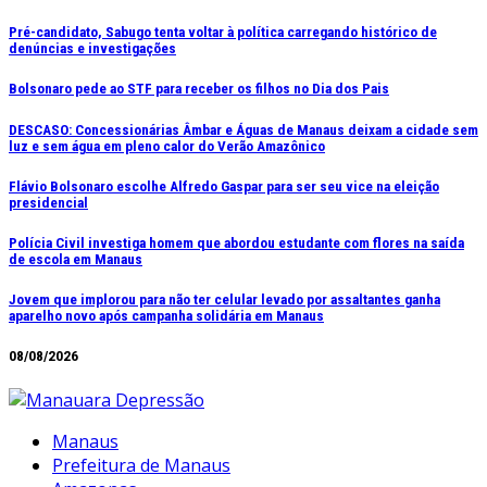
Ir
Pré-candidato, Sabugo tenta voltar à política carregando histórico de
denúncias e investigações
para
o
Bolsonaro pede ao STF para receber os filhos no Dia dos Pais
conteúdo
DESCASO: Concessionárias Âmbar e Águas de Manaus deixam a cidade sem
luz e sem água em pleno calor do Verão Amazônico
Flávio Bolsonaro escolhe Alfredo Gaspar para ser seu vice na eleição
presidencial
Polícia Civil investiga homem que abordou estudante com flores na saída
de escola em Manaus
Jovem que implorou para não ter celular levado por assaltantes ganha
aparelho novo após campanha solidária em Manaus
08/08/2026
Manaus
Prefeitura de Manaus