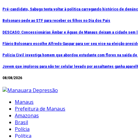
Ir
Pré-candidato, Sabugo tenta voltar à política carregando histórico de denún
para
Bolsonaro pede ao STF para receber os filhos no Dia dos Pais
o
conteúdo
DESCASO: Concessionárias Âmbar e Águas de Manaus deixam a cidade sem l
Flávio Bolsonaro escolhe Alfredo Gaspar para ser seu vice na eleição presid
Polícia Civil investiga homem que abordou estudante com flores na saída d
Jovem que implorou para não ter celular levado por assaltantes ganha apar
08/08/2026
Manaus
Prefeitura de Manaus
Amazonas
Brasil
Polícia
Política