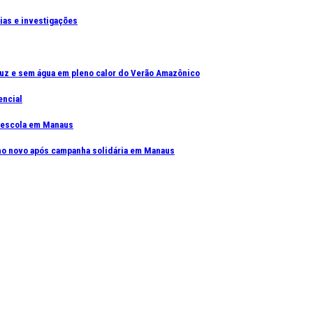
cias e investigações
uz e sem água em pleno calor do Verão Amazônico
encial
e escola em Manaus
elho novo após campanha solidária em Manaus