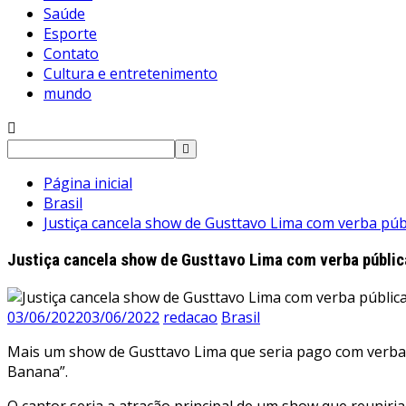
Saúde
Esporte
Contato
Cultura e entretenimento
mundo
Pesquisar
por:
Página inicial
Brasil
Justiça cancela show de Gusttavo Lima com verba púb
Justiça cancela show de Gusttavo Lima com verba públic
03/06/2022
03/06/2022
redacao
Brasil
Mais um show de Gusttavo Lima que seria pago com verba pú
Banana”.
O cantor seria a atração principal de um show que reuniria