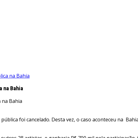
lica na Bahia
a na Bahia
blica foi cancelado. Desta vez, o caso aconteceu na Bahia,
 outros 28 artistas, e ganharia R$ 700 mil pela participação