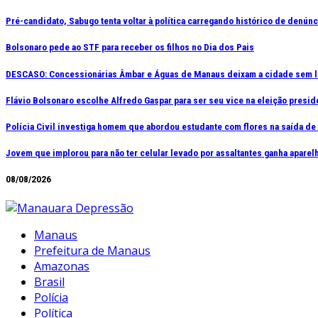
Ir
Pré-candidato, Sabugo tenta voltar à política carregando histórico de denún
para
Bolsonaro pede ao STF para receber os filhos no Dia dos Pais
o
conteúdo
DESCASO: Concessionárias Âmbar e Águas de Manaus deixam a cidade sem l
Flávio Bolsonaro escolhe Alfredo Gaspar para ser seu vice na eleição presid
Polícia Civil investiga homem que abordou estudante com flores na saída d
Jovem que implorou para não ter celular levado por assaltantes ganha apar
08/08/2026
Manaus
Prefeitura de Manaus
Amazonas
Brasil
Polícia
Política