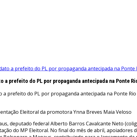
didato a prefeito do PL por propaganda antecipada na Ponte
to a prefeito do PL por propaganda antecipada na Ponte R
sentação Eleitoral da promotora Ynna Breves Maia Veloso
naus, deputado federal Alberto Barros Cavalcante Neto (coli
ação do MP Eleitoral. No final do mês de abril, apoiadores
air Bolsonaro a Manaus, contribuindo para o lançamento da 