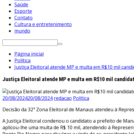
Saúde
Esporte
Contato
Cultura e entretenimento
mundo
Pesquisar
por:
Página inicial
Política
Justiça Eleitoral atende MP e multa em R$10 mil can
Justiça Eleitoral atende MP e multa em R$10 mil candida
20/08/2024
20/08/2024
redacao
Política
Decisão da 32ª Zona Eleitoral de Manaus atendeu à Repre
A Justiça Eleitoral condenou o candidato a prefeito de Ma
aplicou-lhe uma multa de R$ 10 mil, atendendo à Represent
Ponte Rio Negro para divulgar a vinda do ex-presidente J