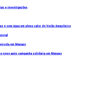
cias e investigações
uz e sem água em pleno calor do Verão Amazônico
encial
e escola em Manaus
elho novo após campanha solidária em Manaus