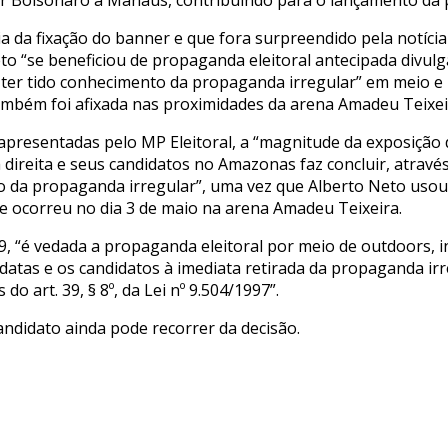
 da fixação do banner e que fora surpreendido pela notícia
to “se beneficiou de propaganda eleitoral antecipada divulg
 ter tido conhecimento da propaganda irregular” em meio e lo
, também foi afixada nas proximidades da arena Amadeu Teixe
apresentadas pelo MP Eleitoral, a “magnitude da exposição 
direita e seus candidatos no Amazonas faz concluir, através 
ento da propaganda irregular”, uma vez que Alberto Neto u
ue ocorreu no dia 3 de maio na arena Amadeu Teixeira.
, “é vedada a propaganda eleitoral por meio de outdoors, in
ndidatas e os candidatos à imediata retirada da propaganda 
do art. 39, § 8º, da Lei nº 9.504/1997”.
andidato ainda pode recorrer da decisão.