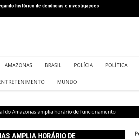
regando histórico de denúncias e investigações
Dia dos Pais
DESCA
do Ve
AMAZONAS
BRASIL
POLÍCIA
POLÍTICA
 ENTRETENIMENTO
MUNDO
oral do Amazonas amplia horário de funcionamento
P
NAS AMPLIA HORÁRIO DE