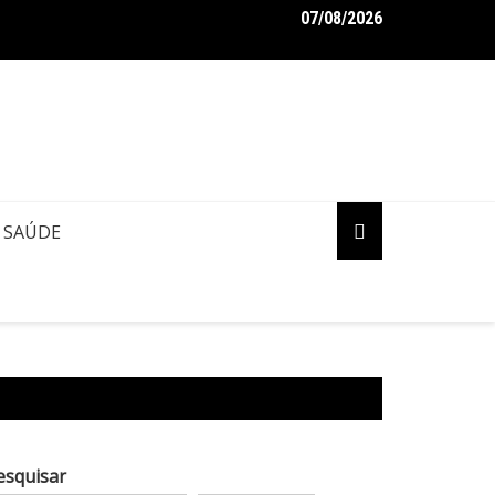
07/08/2026
SO: Concessionárias Âmbar e Águas de Manaus deixam a cidade 
rão Amazônico
SAÚDE
esquisar