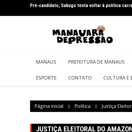
Ir
Pré-candidato, Sabugo tenta voltar à política car
Bolsonaro pede ao STF para receber os filhos no 
para
o
conteúdo
MANAUS
PREFEITURA DE MANAUS
ESPORTE
CONTATO
CULTURA E
Página inicial
Política
Justiça Eleit
JUSTIÇA ELEITORAL DO AMAZO