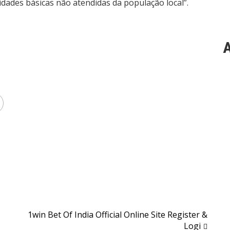
sidades básicas não atendidas da população local”.
A
1win Bet Of India Official Online Site Register &
Logi