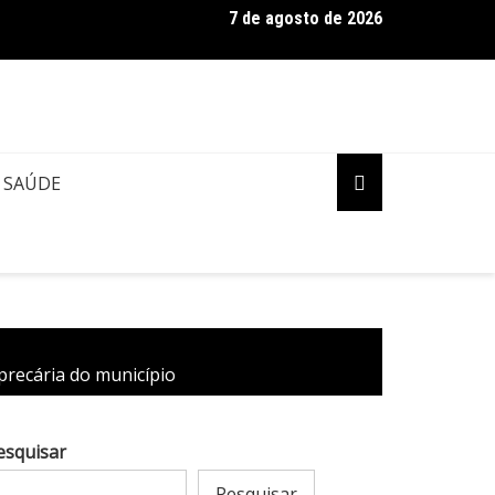
7 de agosto de 2026
aro pede ao STF para receber os filhos no Dia dos Pais
SAÚDE
recária do município
esquisar
Pesquisar