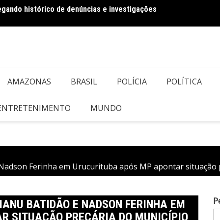
regando histórico de denúncias e investigações
Bolson
AMAZONAS
BRASIL
POLÍCIA
POLÍTICA
 ENTRETENIMENTO
MUNDO
Nadson Ferinha em Urucurituba após MP apontar situação p
P
MANU BATIDÃO E NADSON FERINHA EM
R SITUAÇÃO PRECÁRIA DO MUNICÍPIO