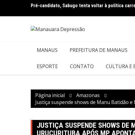
Ir
ampanha
Pré-candidato, Sabugo tenta voltar à política car
para
o
conteúdo
MANAUS
PREFEITURA DE MANAUS
ESPORTE
CONTATO
CULTURA E
Página inicial
Amazonas
Justiça suspende shows de Manu Batidão e 
JUSTIÇA SUSPENDE SHOWS DE 
URUCURITUBA APÓS MP APONTA