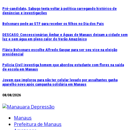
Ir
Pré-candidato, Sabugo tenta voltar à política carregando histórico de
denúncias e investigações
para
o
Bolsonaro pede ao STF para receber os filhos no Dia dos Pais
conteúdo
DESCASO: Concessionárias Âmbar e Águas de Manaus deixam a cidade sem
luz e sem água em pleno calor do Verão Amazônico
Flávio Bolsonaro escolhe Alfredo Gaspar para ser seu vice na eleição
presidencial
Polícia Civil investiga homem que abordou estudante com flores na saída
de escola em Manaus
Jovem que implorou para não ter celular levado por assaltantes ganha
aparelho novo após campanha solidária em Manaus
08/08/2026
Manaus
Prefeitura de Manaus