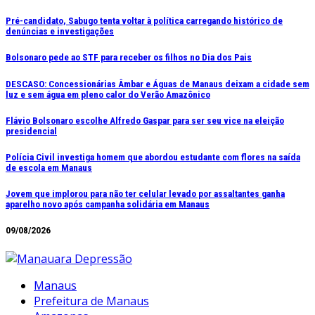
Ir
Pré-candidato, Sabugo tenta voltar à política carregando histórico de
denúncias e investigações
para
o
Bolsonaro pede ao STF para receber os filhos no Dia dos Pais
conteúdo
DESCASO: Concessionárias Âmbar e Águas de Manaus deixam a cidade sem
luz e sem água em pleno calor do Verão Amazônico
Flávio Bolsonaro escolhe Alfredo Gaspar para ser seu vice na eleição
presidencial
Polícia Civil investiga homem que abordou estudante com flores na saída
de escola em Manaus
Jovem que implorou para não ter celular levado por assaltantes ganha
aparelho novo após campanha solidária em Manaus
09/08/2026
Manaus
Prefeitura de Manaus