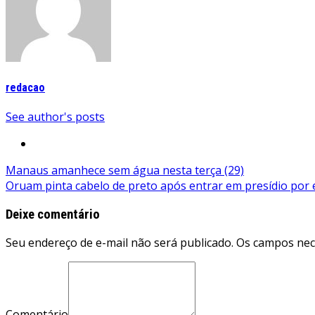
redacao
See author's posts
Navegação
Manaus amanhece sem água nesta terça (29)
Oruam pinta cabelo de preto após entrar em presídio por 
de
Post
Deixe comentário
Seu endereço de e-mail não será publicado. Os campos ne
Comentário