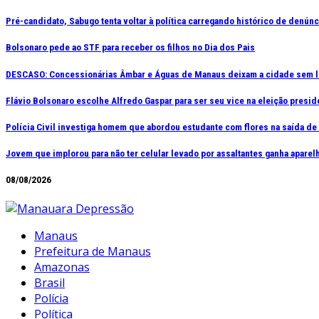
Ir
Pré-candidato, Sabugo tenta voltar à política carregando histórico de denún
para
Bolsonaro pede ao STF para receber os filhos no Dia dos Pais
o
conteúdo
DESCASO: Concessionárias Âmbar e Águas de Manaus deixam a cidade sem l
Flávio Bolsonaro escolhe Alfredo Gaspar para ser seu vice na eleição presid
Polícia Civil investiga homem que abordou estudante com flores na saída d
Jovem que implorou para não ter celular levado por assaltantes ganha apar
08/08/2026
Manaus
Prefeitura de Manaus
Amazonas
Brasil
Polícia
Política