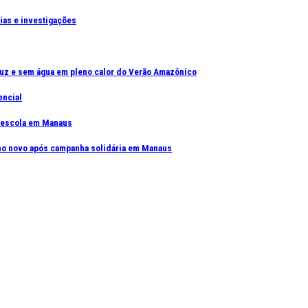
cias e investigações
uz e sem água em pleno calor do Verão Amazônico
encial
e escola em Manaus
elho novo após campanha solidária em Manaus