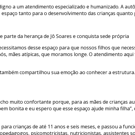
digno a um atendimento especializado e humanizado. A autôn
 espaço tanto para o desenvolvimento das crianças quanto pa
e parte da herança de Jô Soares e conquista sede própria
 necessitamos desse espaço para que nossos filhos que nece
ós, mães atípicas, que moramos longe. O atendimento aqui va
, também compartilhou sua emoção ao conhecer a estrutura. 
acho muito confortante porque, para as mães de crianças auti
bem bonita e eu espero que esse espaço ajude minha filha”, 
 para crianças de até 11 anos e seis meses, e passou a func
opedagogos, psicomotricistas, nutricionistas, assistentes s