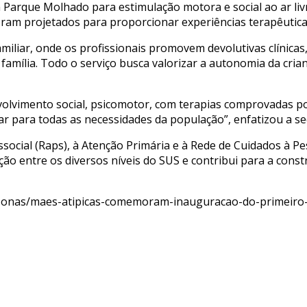
um Parque Molhado para estimulação motora e social ao ar l
am projetados para proporcionar experiências terapêuticas 
amiliar, onde os profissionais promovem devolutivas clínic
 família. Todo o serviço busca valorizar a autonomia da cria
volvimento social, psicomotor, com terapias comprovadas po
ar para todas as necessidades da população”, enfatizou a s
ocial (Raps), à Atenção Primária e à Rede de Cuidados à Pe
ção entre os diversos níveis do SUS e contribui para a const
zonas/maes-atipicas-comemoram-inauguracao-do-primeiro-c