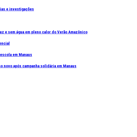
cias e investigações
uz e sem água em pleno calor do Verão Amazônico
encial
e escola em Manaus
elho novo após campanha solidária em Manaus