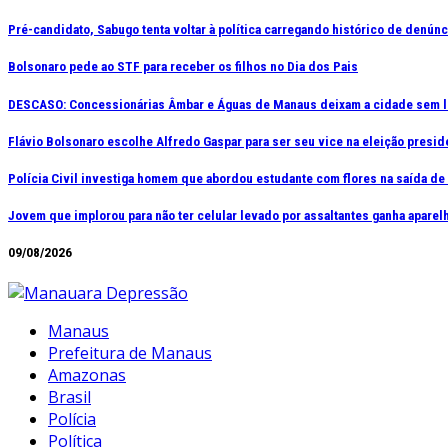
Ir
Pré-candidato, Sabugo tenta voltar à política carregando histórico de denún
para
Bolsonaro pede ao STF para receber os filhos no Dia dos Pais
o
conteúdo
DESCASO: Concessionárias Âmbar e Águas de Manaus deixam a cidade sem l
Flávio Bolsonaro escolhe Alfredo Gaspar para ser seu vice na eleição presid
Polícia Civil investiga homem que abordou estudante com flores na saída d
Jovem que implorou para não ter celular levado por assaltantes ganha apar
09/08/2026
Manaus
Prefeitura de Manaus
Amazonas
Brasil
Polícia
Política